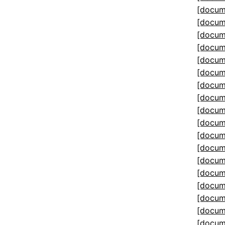
[docum
[docum
[docum
[docum
[docum
[docum
[docum
[docum
[docum
[docum
[docum
[docum
[docum
[docum
[docum
[docum
[docum
[docum