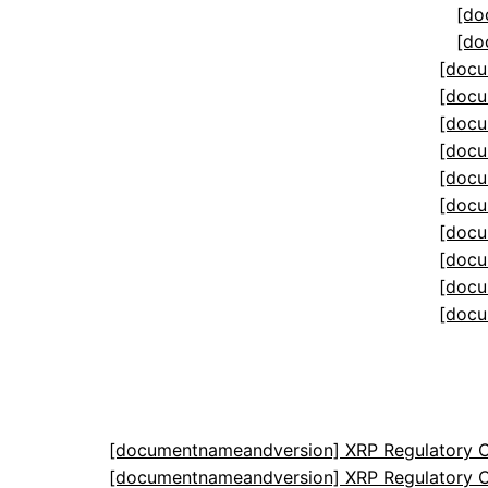
[do
[do
[docu
[docu
[docu
[docu
[docu
[docu
[docu
[docu
[docu
[docu
[documentnameandversion] XRP Regulatory C
[documentnameandversion] XRP Regulatory C