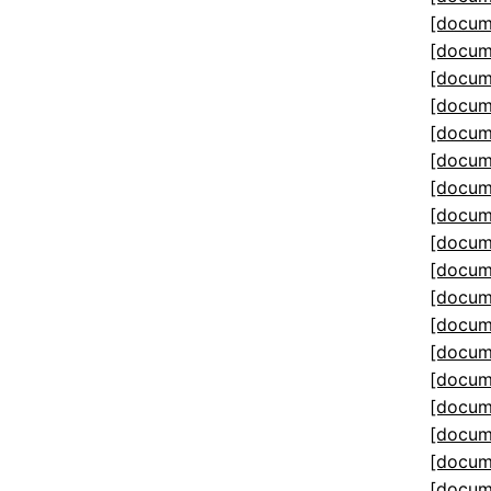
[docum
[docum
[docum
[docum
[docum
[docum
[docum
[docum
[docum
[docum
[docum
[docum
[docum
[docum
[docum
[docum
[docum
[docum