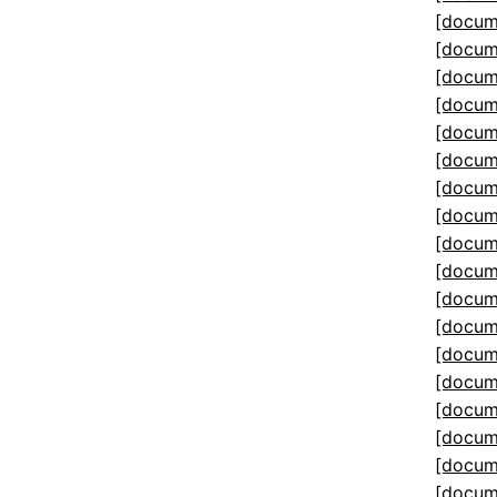
[docum
[docum
[docum
[docum
[docum
[docum
[docum
[docum
[docum
[docum
[docum
[docum
[docum
[docum
[docum
[docum
[docum
[docum