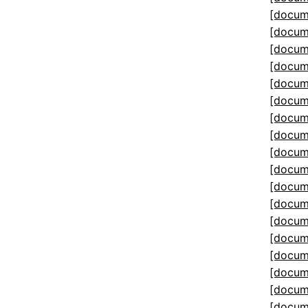
[docum
[docum
[docum
[docum
[docum
[docum
[docum
[docum
[docum
[docum
[docum
[docum
[docum
[docum
[docum
[docum
[docum
[docum