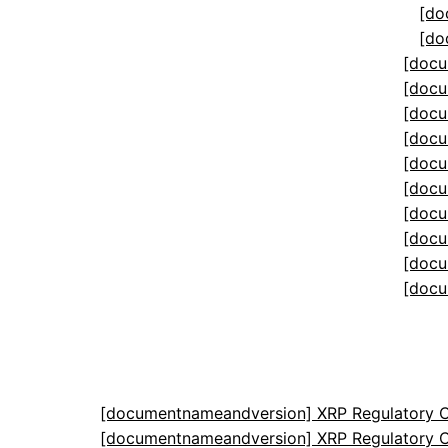
[do
[do
[docu
[docu
[docu
[docu
[docu
[docu
[docu
[docu
[docu
[docu
[documentnameandversion] XRP Regulatory C
[documentnameandversion] XRP Regulatory C