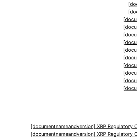
[do
[do
[docu
[docu
[docu
[docu
[docu
[docu
[docu
[docu
[docu
[docu
[documentnameandversion] XRP Regulatory C
[documentnameandversion] XRP Regulatory C