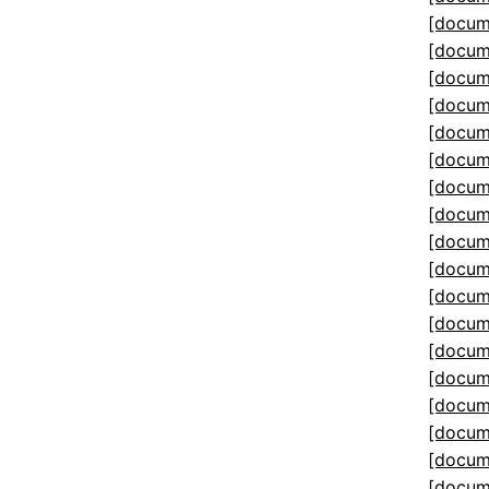
[docum
[docum
[docum
[docum
[docum
[docum
[docum
[docum
[docum
[docum
[docum
[docum
[docum
[docum
[docum
[docum
[docum
[docum