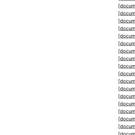
[docum
[docum
[docum
[docum
[docum
[docum
[docum
[docum
[docum
[docum
[docum
[docum
[docum
[docum
[docum
[docum
[docum
[docum