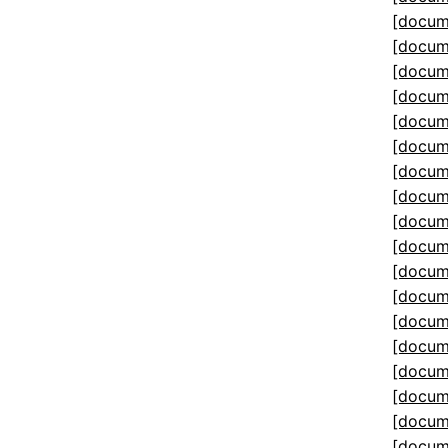
[docum
[docum
[docum
[docum
[docum
[docum
[docum
[docum
[docum
[docum
[docum
[docum
[docum
[docum
[docum
[docum
[docum
[docum