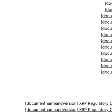
[do
[do
[docu
[docu
[docu
[docu
[docu
[docu
[docu
[docu
[docu
[docu
[documentnameandversion] XRP Regulatory C
[documentnameandversion] XRP Regulatory C