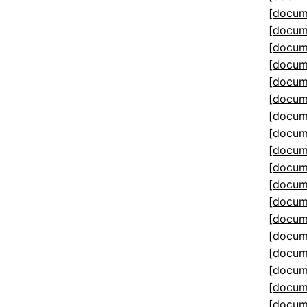
[docum
[docum
[docum
[docum
[docum
[docum
[docum
[docum
[docum
[docum
[docum
[docum
[docum
[docum
[docum
[docum
[docum
[docum