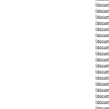
[docum
[docum
[docum
[docum
[docum
[docum
[docum
[docum
[docum
[docum
[docum
[docum
[docum
[docum
[docum
[docum
[docum
[docum