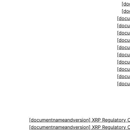
[do
[do
[docu
[docu
[docu
[docu
[docu
[docu
[docu
[docu
[docu
[docu
[documentnameandversion] XRP Regulatory C
[documentnameandversion] XRP Regulatory C