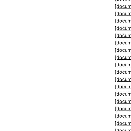
[docum
[docum
[docum
[docum
[docum
[docum
[docum
[docum
[docum
[docum
[docum
[docum
[docum
[docum
[docum
[docum
[docum
[docum