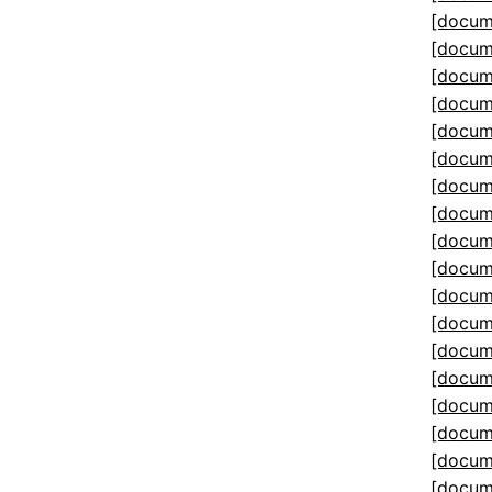
[docum
[docum
[docum
[docum
[docum
[docum
[docum
[docum
[docum
[docum
[docum
[docum
[docum
[docum
[docum
[docum
[docum
[docum