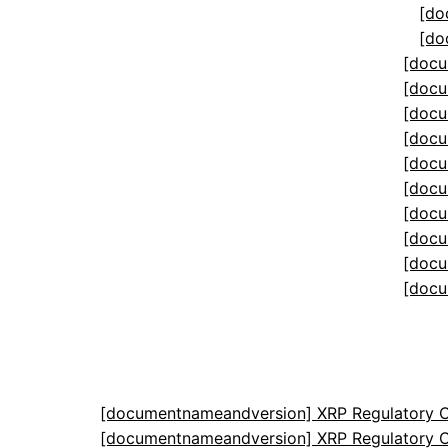
[do
[do
[docu
[docu
[docu
[docu
[docu
[docu
[docu
[docu
[docu
[docu
[documentnameandversion] XRP Regulatory C
[documentnameandversion] XRP Regulatory C