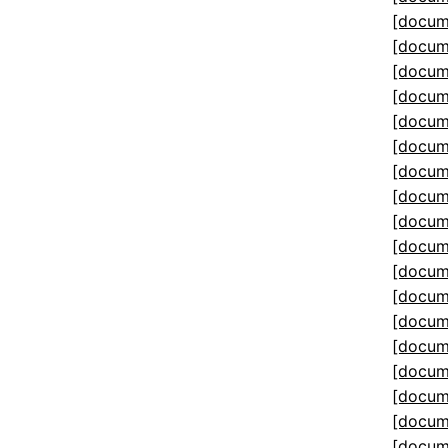
[docum
[docum
[docum
[docum
[docum
[docum
[docum
[docum
[docum
[docum
[docum
[docum
[docum
[docum
[docum
[docum
[docum
[docum