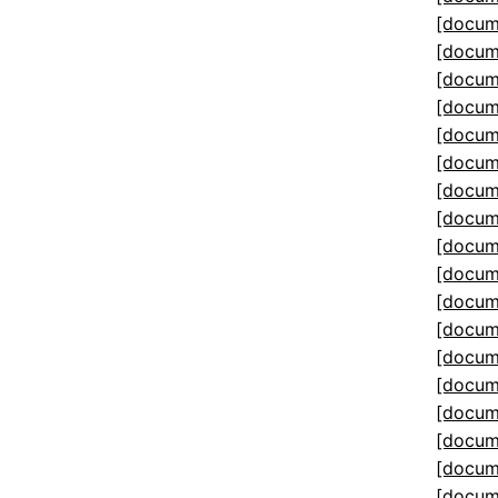
[docum
[docum
[docum
[docum
[docum
[docum
[docum
[docum
[docum
[docum
[docum
[docum
[docum
[docum
[docum
[docum
[docum
[docum