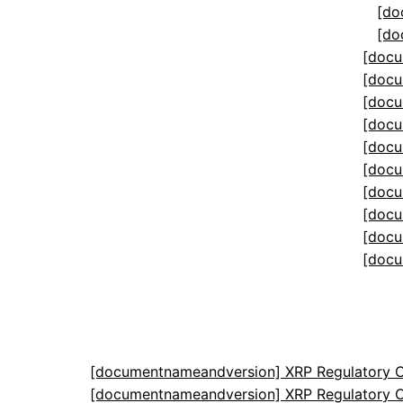
[do
[do
[docu
[docu
[docu
[docu
[docu
[docu
[docu
[docu
[docu
[docu
[documentnameandversion] XRP Regulatory C
[documentnameandversion] XRP Regulatory C