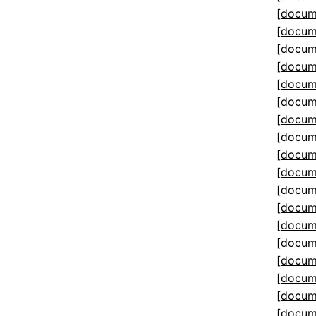
[docum
[docum
[docum
[docum
[docum
[docum
[docum
[docum
[docum
[docum
[docum
[docum
[docum
[docum
[docum
[docum
[docum
[docum