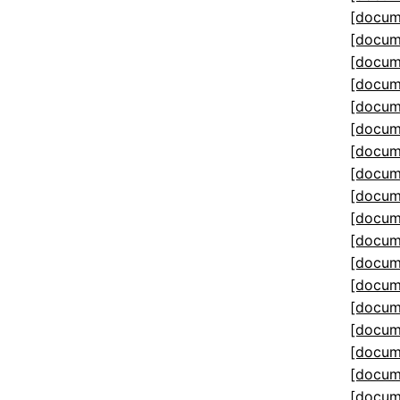
[docum
[docum
[docum
[docum
[docum
[docum
[docum
[docum
[docum
[docum
[docum
[docum
[docum
[docum
[docum
[docum
[docum
[docum