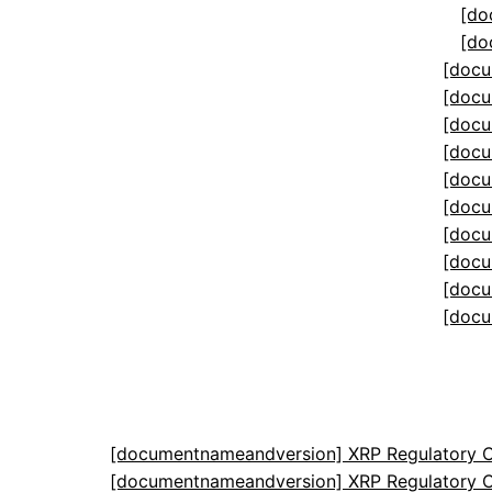
[do
[do
[docu
[docu
[docu
[docu
[docu
[docu
[docu
[docu
[docu
[docu
[documentnameandversion] XRP Regulatory C
[documentnameandversion] XRP Regulatory C