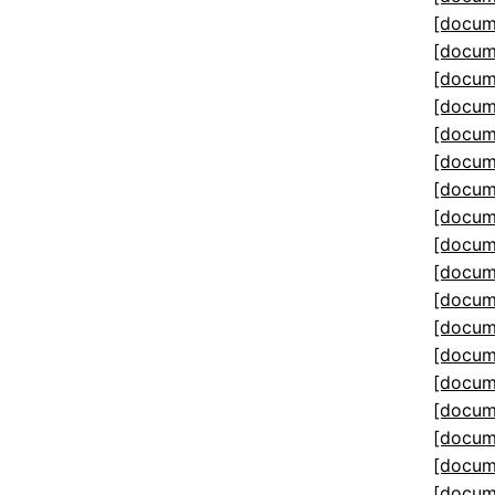
[docum
[docum
[docum
[docum
[docum
[docum
[docum
[docum
[docum
[docum
[docum
[docum
[docum
[docum
[docum
[docum
[docum
[docum