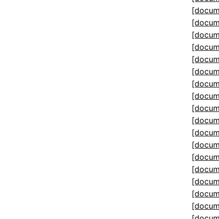
[docum
[docum
[docum
[docum
[docum
[docum
[docum
[docum
[docum
[docum
[docum
[docum
[docum
[docum
[docum
[docum
[docum
[docum