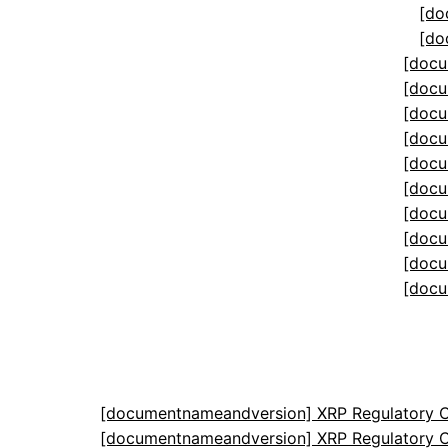
[do
[do
[docu
[docu
[docu
[docu
[docu
[docu
[docu
[docu
[docu
[docu
[documentnameandversion] XRP Regulatory C
[documentnameandversion] XRP Regulatory C