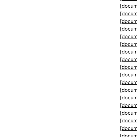
[docum
[docum
[docum
[docum
[docum
[docum
[docum
[docum
[docum
[docum
[docum
[docum
[docum
[docum
[docum
[docum
[docum
[docum