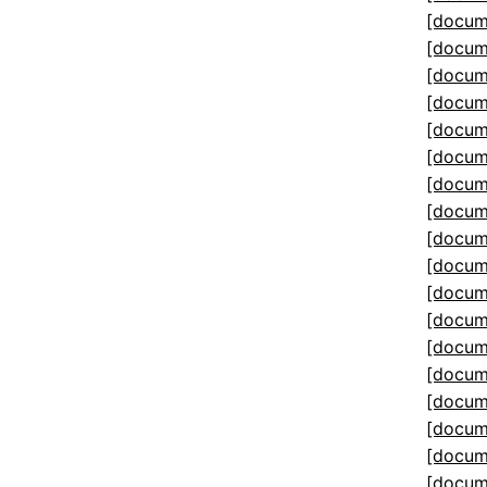
[docum
[docum
[docum
[docum
[docum
[docum
[docum
[docum
[docum
[docum
[docum
[docum
[docum
[docum
[docum
[docum
[docum
[docum