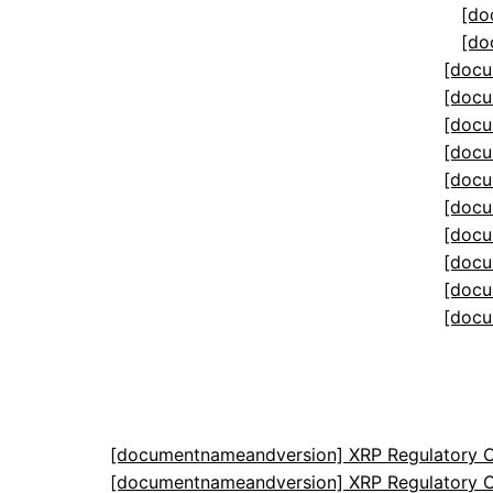
[do
[do
[docu
[docu
[docu
[docu
[docu
[docu
[docu
[docu
[docu
[docu
[documentnameandversion] XRP Regulatory C
[documentnameandversion] XRP Regulatory C