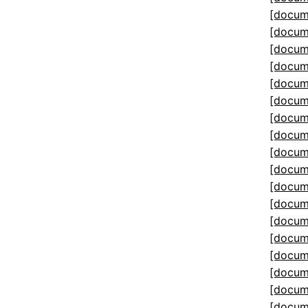
[docum
[docum
[docum
[docum
[docum
[docum
[docum
[docum
[docum
[docum
[docum
[docum
[docum
[docum
[docum
[docum
[docum
[docum