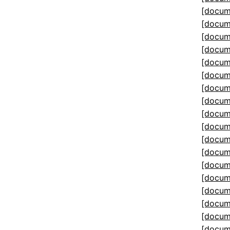
[docum
[docum
[docum
[docum
[docum
[docum
[docum
[docum
[docum
[docum
[docum
[docum
[docum
[docum
[docum
[docum
[docum
[docum