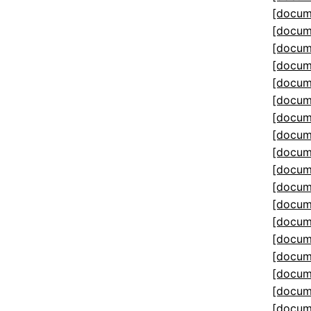
[docum
[docum
[docum
[docum
[docum
[docum
[docum
[docum
[docum
[docum
[docum
[docum
[docum
[docum
[docum
[docum
[docum
[docum