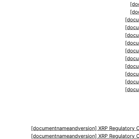
[do
[do
[docu
[docu
[docu
[docu
[docu
[docu
[docu
[docu
[docu
[docu
[documentnameandversion] XRP Regulatory C
[documentnameandversion] XRP Regulatory C