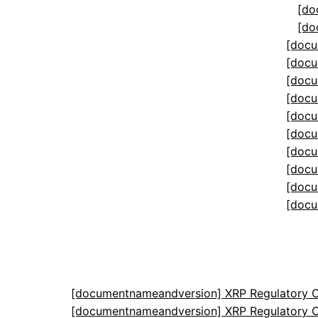
[do
[do
[docu
[docu
[docu
[docu
[docu
[docu
[docu
[docu
[docu
[docu
[documentnameandversion] XRP Regulatory C
[documentnameandversion] XRP Regulatory C