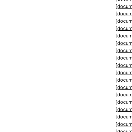
[docum
[docum
[docum
[docum
[docum
[docum
[docum
[docum
[docum
[docum
[docum
[docum
[docum
[docum
[docum
[docum
[docum
[docum