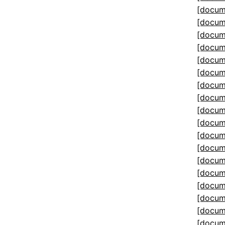
[docum
[docum
[docum
[docum
[docum
[docum
[docum
[docum
[docum
[docum
[docum
[docum
[docum
[docum
[docum
[docum
[docum
[docum