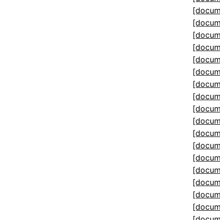
[docum
[docum
[docum
[docum
[docum
[docum
[docum
[docum
[docum
[docum
[docum
[docum
[docum
[docum
[docum
[docum
[docum
[docum