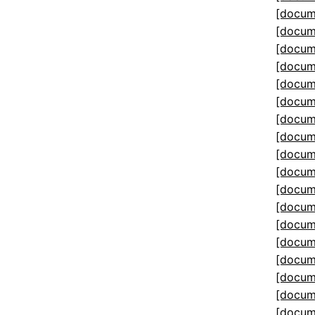
[docum
[docum
[docum
[docum
[docum
[docum
[docum
[docum
[docum
[docum
[docum
[docum
[docum
[docum
[docum
[docum
[docum
[docum