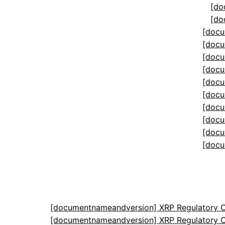
[do
[do
[docu
[docu
[docu
[docu
[docu
[docu
[docu
[docu
[docu
[docu
[documentnameandversion] XRP Regulatory C
[documentnameandversion] XRP Regulatory C