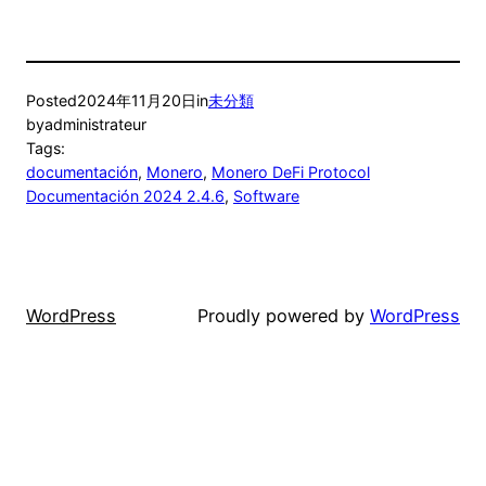
Posted
2024年11月20日
in
未分類
by
administrateur
Tags:
documentación
, 
Monero
, 
Monero DeFi Protocol
Documentación 2024 2.4.6
, 
Software
WordPress
Proudly powered by
WordPress