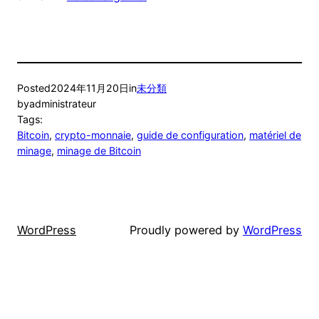
Posted
2024年11月20日
in
未分類
by
administrateur
Tags:
Bitcoin
, 
crypto-monnaie
, 
guide de configuration
, 
matériel de
minage
, 
minage de Bitcoin
WordPress
Proudly powered by
WordPress