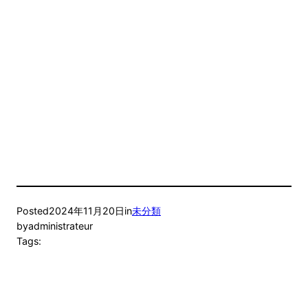
Posted
2024年11月20日
in
未分類
by
administrateur
Tags: