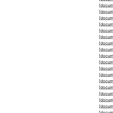
[docum
[docum
[docum
[docum
[docum
[docum
[docum
[docum
[docum
[docum
[docum
[docum
[docum
[docum
[docum
[docum
[docum
[docum