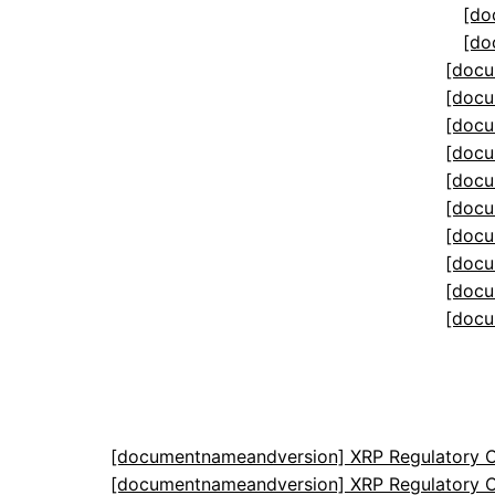
[do
[do
[docu
[docu
[docu
[docu
[docu
[docu
[docu
[docu
[docu
[docu
[documentnameandversion] XRP Regulatory C
[documentnameandversion] XRP Regulatory C