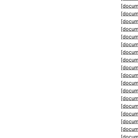
[docum
[docum
[docum
[docum
[docum
[docum
[docum
[docum
[docum
[docum
[docum
[docum
[docum
[docum
[docum
[docum
[docum
[docum