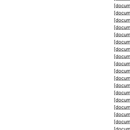
[docum
[docum
[docum
[docum
[docum
[docum
[docum
[docum
[docum
[docum
[docum
[docum
[docum
[docum
[docum
[docum
[docum
[docum