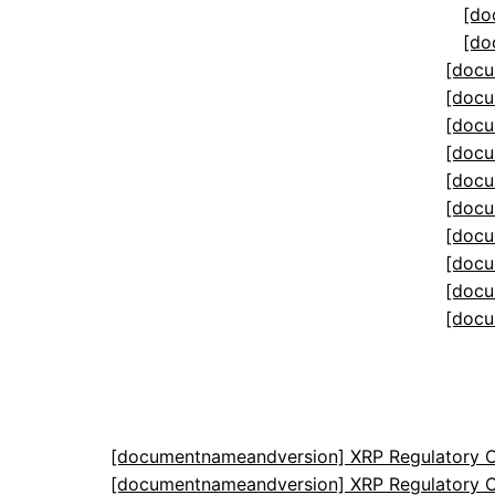
[do
[do
[docu
[docu
[docu
[docu
[docu
[docu
[docu
[docu
[docu
[docu
[documentnameandversion] XRP Regulatory C
[documentnameandversion] XRP Regulatory C