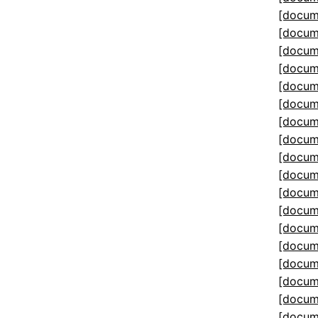
[docum
[docum
[docum
[docum
[docum
[docum
[docum
[docum
[docum
[docum
[docum
[docum
[docum
[docum
[docum
[docum
[docum
[docum