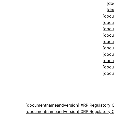
[do
[do
[docu
[docu
[docu
[docu
[docu
[docu
[docu
[docu
[docu
[docu
[documentnameandversion] XRP Regulatory C
[documentnameandversion] XRP Regulatory C