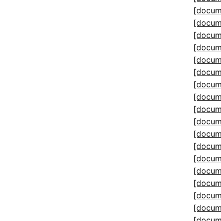
[docum
[docum
[docum
[docum
[docum
[docum
[docum
[docum
[docum
[docum
[docum
[docum
[docum
[docum
[docum
[docum
[docum
[docum