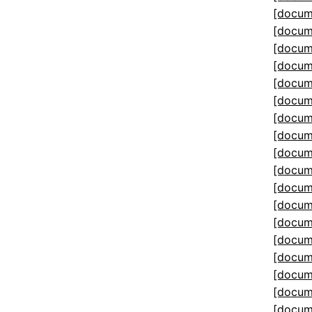
[docum
[docum
[docum
[docum
[docum
[docum
[docum
[docum
[docum
[docum
[docum
[docum
[docum
[docum
[docum
[docum
[docum
[docum